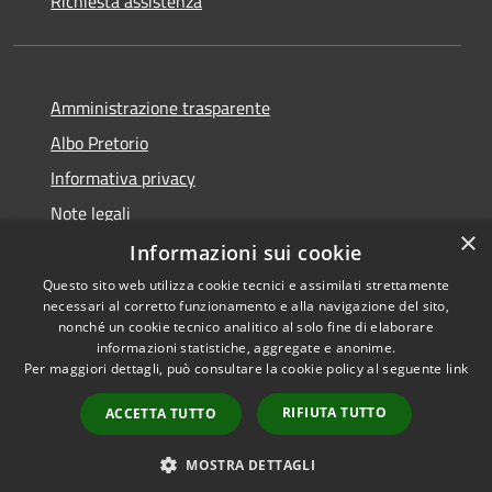
Richiesta assistenza
Amministrazione trasparente
Albo Pretorio
Informativa privacy
Note legali
×
Dichiarazione di accessibilità
Informazioni sui cookie
Questo sito web utilizza cookie tecnici e assimilati strettamente
necessari al corretto funzionamento e alla navigazione del sito,
nonché un cookie tecnico analitico al solo fine di elaborare
informazioni statistiche, aggregate e anonime.
RSS
Copyright © 2026 • Comune di
Per maggiori dettagli, può consultare la cookie policy al seguente
link
Accessibilità
Azzano San Paolo • Powered
Privacy
Municipium
Accesso
by
•
RIFIUTA TUTTO
ACCETTA TUTTO
Cookie
redazione
Mappa del sito
MOSTRA DETTAGLI