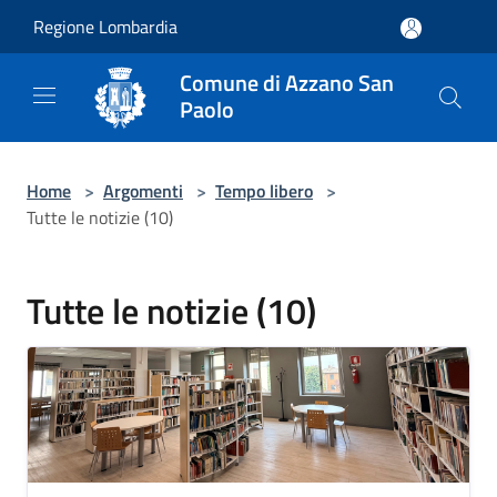
Salta al contenuto principale
Regione Lombardia
Comune di Azzano San
Paolo
Home
>
Argomenti
>
Tempo libero
>
Tutte le notizie (10)
Tutte le notizie (10)