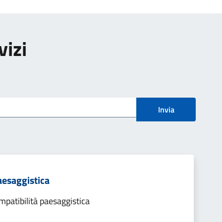
vizi
Invia
aesaggistica
patibilità paesaggistica