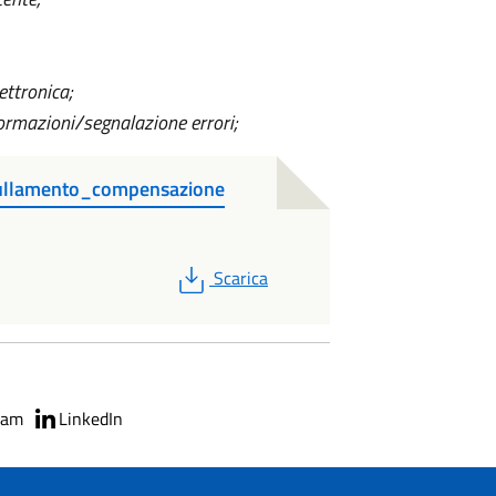
lettronica;
informazioni/segnalazione errori;
nullamento_compensazione
PDF
Scarica
ram
LinkedIn