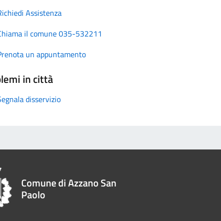
Richiedi Assistenza
Chiama il comune 035-532211
Prenota un appuntamento
lemi in città
Segnala disservizio
Comune di Azzano San
Paolo