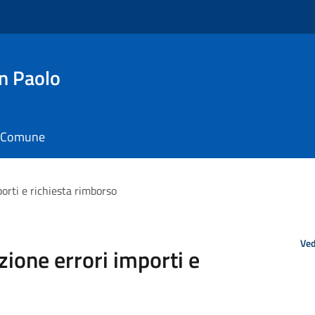
n Paolo
il Comune
orti e richiesta rimborso
Ved
ione errori importi e