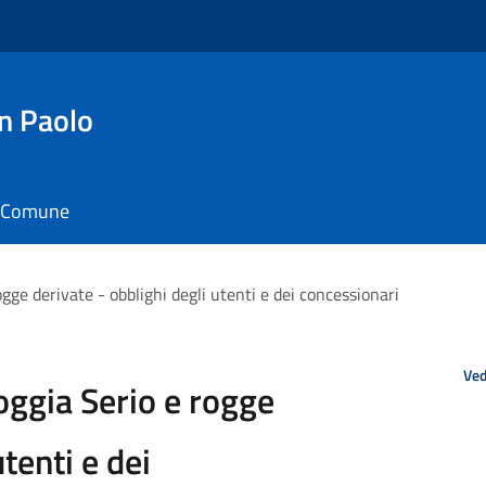
n Paolo
il Comune
ogge derivate - obblighi degli utenti e dei concessionari
Ved
roggia Serio e rogge
utenti e dei