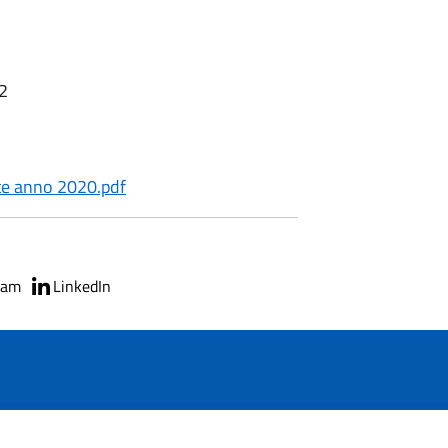
32
ate anno 2020.pdf
ram
LinkedIn