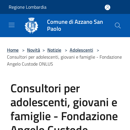
Salta al contenuto principale
Regione Lombardia
Comune di Azzano San
Paolo
Home
>
Novità
>
Notizie
>
Adolescenti
>
Consultori per adolescenti, giovani e famiglie - Fondazione
Angelo Custode ONLUS
Consultori per
adolescenti, giovani e
famiglie - Fondazione
Angelo Custode