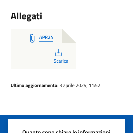
Allegati
APR24
PDF
Scarica
Ultimo aggiornamento
: 3 aprile 2024, 11:52
Quanto sono chiare le informazioni