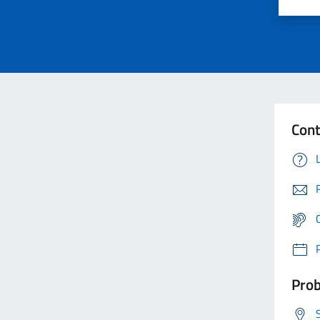
Cont
Prob