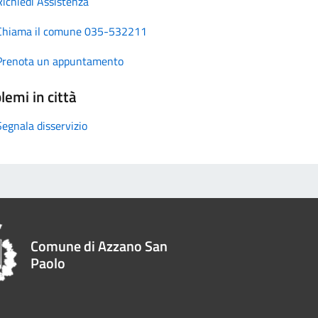
Richiedi Assistenza
Chiama il comune 035-532211
Prenota un appuntamento
lemi in città
Segnala disservizio
Comune di Azzano San
Paolo