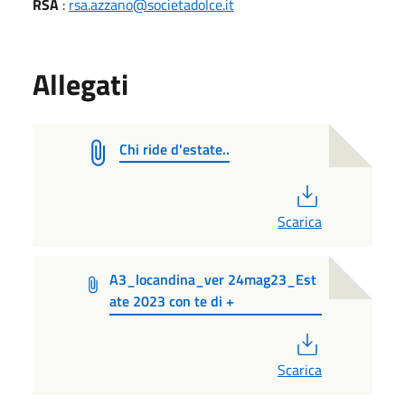
RSA
:
rsa.azzano@societadolce.it
Allegati
Chi ride d'estate..
PDF
Scarica
A3_locandina_ver 24mag23_Est
ate 2023 con te di +
PDF
Scarica