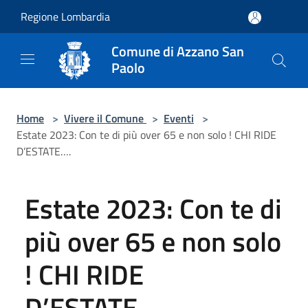
Salta al contenuto principale
Regione Lombardia
Comune di Azzano San
Paolo
Home
>
Vivere il Comune
>
Eventi
>
Estate 2023: Con te di più over 65 e non solo ! CHI RIDE
D’ESTATE….
Estate 2023: Con te di
più over 65 e non solo
! CHI RIDE
D’ESTATE….